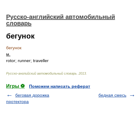
Русско-английский автомобильный
словарь
бегунок
бегунок
м.
rotor; runner; traveller
Русско-английский автомобильный словарь
.
2013
.
Игры ⚽
Поможем написать реферат
беговая дорожка
бедная смесь
протектора