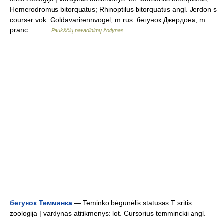
Hemerodromus bitorquatus; Rhinoptilus bitorquatus angl. Jerdon s
courser vok. Goldavarirennvogel, m rus. бегунок Джердона, m
pranc.… …
Paukščių pavadinimų žodynas
бегунок Темминка
— Teminko bėgūnėlis statusas T sritis
zoologija | vardynas atitikmenys: lot. Cursorius temminckii angl.