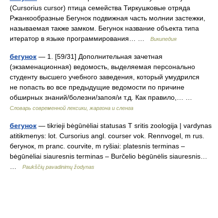
(Cursorius cursor) птица семейства Тиркушковые отряда
Ржанкообразные Бегунок подвижная часть молнии застежки,
называемая также замком. Бегунок название объекта типа
итератор в языке программирования… …
Википедия
бегунок
— 1. [59/31] Дополнительная зачетная
(экзаменационная) ведомость, выделяемая персонально
студенту высшего учебного заведения, который умудрился
не попасть во все предыдущие ведомости по причине
обширных знаний/болезни/запоя/и т.д. Как правило,… …
Cловарь современной лексики, жаргона и сленга
бегунок
— tikrieji bėgūnėliai statusas T sritis zoologija | vardynas
atitikmenys: lot. Cursorius angl. courser vok. Rennvogel, m rus.
бегунок, m pranc. courvite, m ryšiai: platesnis terminas –
bėgūnėliai siauresnis terminas – Burčelio bėgūnėlis siauresnis…
…
Paukščių pavadinimų žodynas