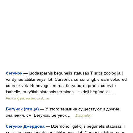
бегунок
— juodasparnis bėgūnėlis statusas T sritis zoologija |
vardynas atitikmenys: lot. Cursorius cursor angl. cream coloured
courser vok. Rennvogel, m rus. бегунок, m pranc. courvite
isabelle, m ryšiai: platesnis terminas – tikrieji bėgūnėliai …
Paukščių pavadinimų žodynas
Бегунок (птица)
— У этого термина существуют и другие
значения, см. Бегунок. Бегунок …
Википедия
бегунок Джердона
— Džerdono ilgakojis bėgūnėlis statusas T
sritis zoologija | vardynas atitikmenys: lot. Cursorius bitorquatus;