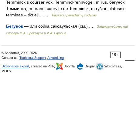
Temminck s courser vok. Temminckrennvogel, m rus. бегунок
Темминка, m pranc. courvite de Temminck, m ryšiai: platesnis
terminas – tikrieji… …
Paukščių pavadinimų žodynas
Бегунок
— или сойка саксаульская (см.) …
Энциклопедический
словарь Ф.А. Брокгауза и И.А. Ефрона
© Academic, 2000-2026
18+
Contact us:
Technical Support
,
Advertising
Dictionaries export
, created on PHP,
Joomla,
Drupal,
WordPress,
MODx.